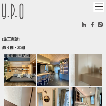
[施工実績]
飾り棚・本棚