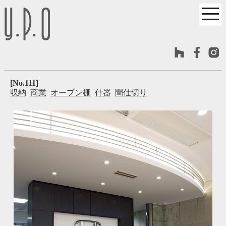
[No.111]
収納
商業
オープン棚
什器
間仕切り