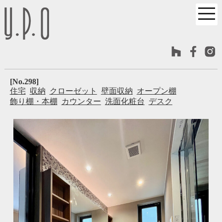
[No.298]
住宅
収納
クローゼット
壁面収納
オープン棚
飾り棚・本棚
カウンター
洗面化粧台
デスク