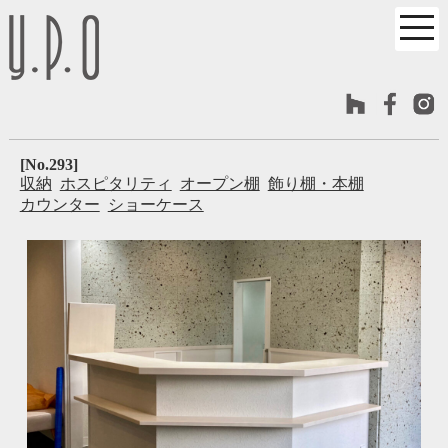
[No.293]
収納
ホスピタリティ
オープン棚
飾り棚・本棚
カウンター
ショーケース