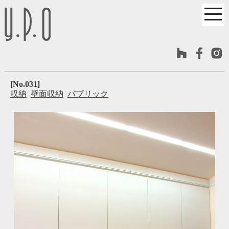
[No.031]
収納
壁面収納
パブリック