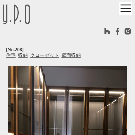
[No.208]
住宅
収納
クローゼット
壁面収納