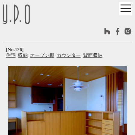
[No.126]
住宅
収納
オープン棚
カウンター
背面収納