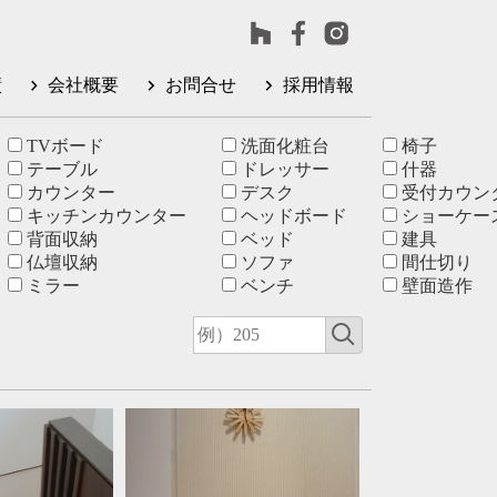
績
会社概要
お問合せ
採用情報
TVボード
洗面化粧台
椅子
テーブル
ドレッサー
什器
カウンター
デスク
受付カウン
キッチンカウンター
ヘッドボード
ショーケー
背面収納
ベッド
建具
仏壇収納
ソファ
間仕切り
ミラー
ベンチ
壁面造作