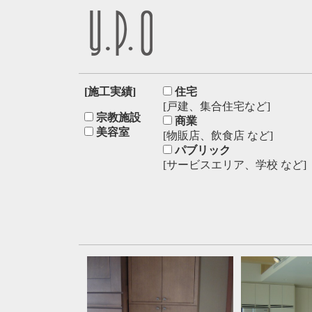
[施工実績]
住宅
[戸建、集合住宅など]
宗教施設
商業
美容室
[物販店、飲食店 など]
パブリック
[サービスエリア、学校 など]