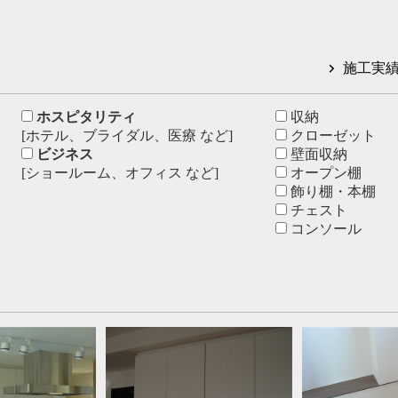
施工実
ホスピタリティ
収納
[ホテル、ブライダル、医療 など]
クローゼット
ビジネス
壁面収納
[ショールーム、オフィス など]
オープン棚
飾り棚・本棚
チェスト
コンソール